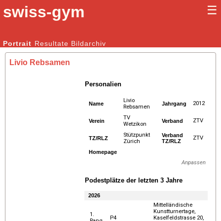
swiss-gym
☰
Kunstturnen Männer |
Portrait
Resultate
Bildarchiv
Kunstturnen Frauen
Livio Rebsamen
Personalien
Livio
2012
Name
Jahrgang
Rebsamen
TV
ZTV
Verein
Verband
Wetzikon
Stützpunkt
Verband
ZTV
TZ/RLZ
Zürich
TZ/RLZ
Homepage
Anpassen
Podestplätze der letzten 3 Jahre
2026
Mittelländische
Kunstturnertage,
1.
P4
Kaselfeldstrasse 20,
Rang