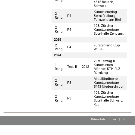
4512 Bellach,
Schweiz
Kunstturnertag
2.
P4
Bern/Freiburg,
Rang
Turnzentrum Biel
108. Zürcher
2.
P4
Kunstturnertage,
Rang
Sporthalle Zentrum,
2025
2.
Fürstenland Cup,
P4
Rang
Wil SG
2024
ZTV Testtag B
1.
Kunstturnen
Test_B
2012
Rang
Männer, KTH RLZ
Rümlang
Mittelländische
2.
P3
Kunstturnertage,
Rang
5443 Niederrohrdorf
106. Zürcher
2.
Kunstturnertage,
P3
Rang
Sporthalle Schwarz,
Rüti
Datenschutz
|
de
|
fr