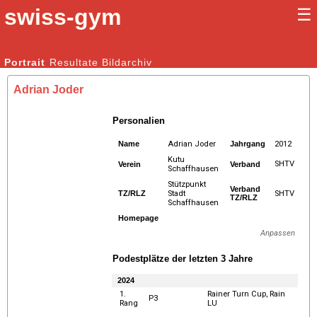
swiss-gym
☰
Kunstturnen Männer |
Portrait
Resultate
Bildarchiv
Kunstturnen Frauen
Adrian Joder
Personalien
Name
Adrian Joder
Jahrgang
2012
Kutu
SHTV
Verein
Verband
Schaffhausen
Stützpunkt
Verband
TZ/RLZ
Stadt
SHTV
TZ/RLZ
Schaffhausen
Homepage
Anpassen
Podestplätze der letzten 3 Jahre
2024
1.
Rainer Turn Cup, Rain
P3
Rang
LU