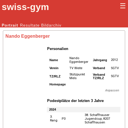
swiss-gym
☰
Kunstturnen Männer |
Portrait
Resultate
Bildarchiv
Kunstturnen Frauen
Nando Eggenberger
Personalien
Nando
2012
Name
Jahrgang
Eggenberger
Verein
TV Weite
Verband
SGTV
Stützpunkt
Verband
SGTV
TZ/RLZ
Mels
TZ/RLZ
Homepage
Anpassen
Podestplätze der letzten 3 Jahre
2024
38. Schaffhauser
3.
P3
Jugendcup, 8207
Rang
Schaffhausen