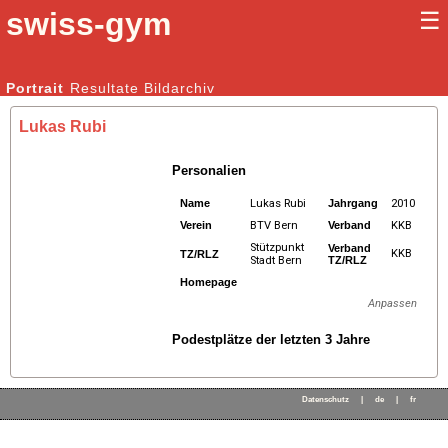
swiss-gym
☰
Kunstturnen Männer |
Portrait
Resultate
Bildarchiv
Kunstturnen Frauen
Lukas Rubi
Personalien
Name
Lukas Rubi
Jahrgang
2010
Verein
BTV Bern
Verband
KKB
Stützpunkt
Verband
KKB
TZ/RLZ
Stadt Bern
TZ/RLZ
Homepage
Anpassen
Podestplätze der letzten 3 Jahre
Datenschutz
|
de
|
fr