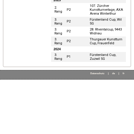
2025
107. Zürcher
2.
P2
Kunstturnertage, AXA
Rang
Arena Winterthur
3.
Fürstenland Cup, Wil
P2
Rang
SG
3.
28. Rheintalcup, 9443
P2
Rang
Widnau
3.
Thurgauer Kunstturn
P2
Rang
Cup, Frauenfeld
2024
3.
Fürstenland Cup,
P1
Rang
Zuzwil SG
Datenschutz
|
de
|
fr