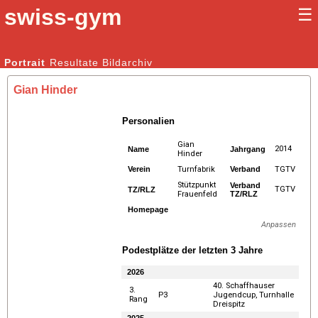
swiss-gym
☰
Kunstturnen Männer |
Portrait
Resultate
Bildarchiv
Kunstturnen Frauen
Gian Hinder
Personalien
Gian
2014
Name
Jahrgang
Hinder
Verein
Turnfabrik
Verband
TGTV
Stützpunkt
Verband
TGTV
TZ/RLZ
Frauenfeld
TZ/RLZ
Homepage
Anpassen
Podestplätze der letzten 3 Jahre
2026
40. Schaffhauser
3.
P3
Jugendcup, Turnhalle
Rang
Dreispitz