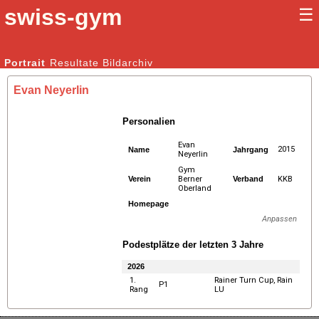
swiss-gym
☰
Kunstturnen Männer |
Portrait
Resultate
Bildarchiv
Kunstturnen Frauen
Evan Neyerlin
Personalien
Evan
2015
Name
Jahrgang
Neyerlin
Gym
Verein
Berner
Verband
KKB
Oberland
Homepage
Anpassen
Podestplätze der letzten 3 Jahre
2026
1.
Rainer Turn Cup, Rain
P1
Rang
LU