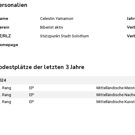
ersonalien
ame
Jah
Celestin Yamamori
erein
Ver
Biberist aktiv
Z/RLZ
Ver
Stützpunkt Stadt Solothurn
omepage
odestplätze der letzten 3 Jahre
024
. Rang
EP
Mittelländische Meis
. Rang
EP
Mittelländische Nach
. Rang
EP
Mittelländische Kunst