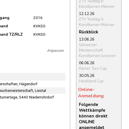
ZTV Testtag B
Kunstturnen Männer
12.12.26
rgang
2016
ZTV Testtag A
Kunstturnen Männer
band
KVKSO
Rückblick
band TZ/RLZ
KVKSO
13.06.26
Schweizer
Meisterschaft
Anpassen
Kunstturnen Junioren
06.06.26
Rainer Turn Cup
30.05.26
Heidiland Cup
terschaften, Hägendorf
Online-
wuchsmeisterschaft, Liestal
Anmeldung
turnertage, 5443 Niederrohrdorf
Folgende
Wettkämpfe
können direkt
ONLINE
angemeldet