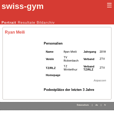
swiss-gym
☰
Kunstturnen Männer |
Portrait
Resultate
Bildarchiv
Kunstturnen Frauen
Ryan Meili
Personalien
Name
Ryan Meili
Jahrgang
2018
TV
ZTV
Verein
Verband
Rickenbach
TZ
Verband
ZTV
TZ/RLZ
Winterthur
TZ/RLZ
Homepage
Anpassen
Podestplätze der letzten 3 Jahre
Datenschutz
|
de
|
fr